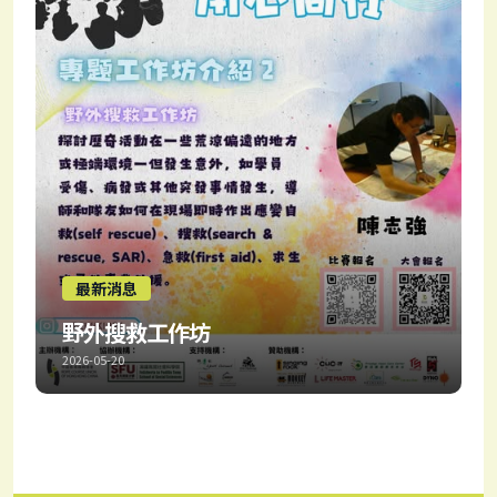
最新消息
野外搜救工作坊
2026-05-20
今年試下出密啲，每次介紹一個工作坊！ 今年有三個工作
坊時段，大家可以揀定當日報名
比賽報名：
https://forms.gle/511J8NLwtLCYX2G36 大會報名：
https://forms.gle/dhZvfRee4zANM3B79