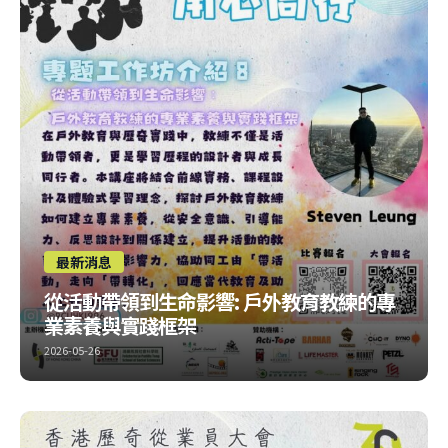
最新消息
從活動帶領到生命影響: 戶外教育教練的專
業素養與實踐框架
2026-05-26
嚟到最後，都係同歷奇工作有關！ 唔到嘅主題，俾大家多啲選
擇~ 比賽報名：https://forms.gle/511J8NLwtLCYX2G36 大會
報名：https://forms.gle/dhZvfRee4zANM3B79