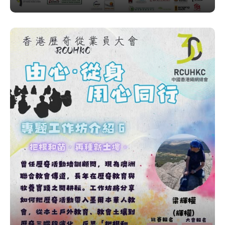
呢個工作坊係同歷奇教育有關，服務對象係智障人士~ 大家想
了解多啲就快啲報名喇!! 比賽報名：
https://forms.gle/511J8NLwtLCYX2G36 大會報名：
https://forms.gle/dhZvfRee4zANM3B79