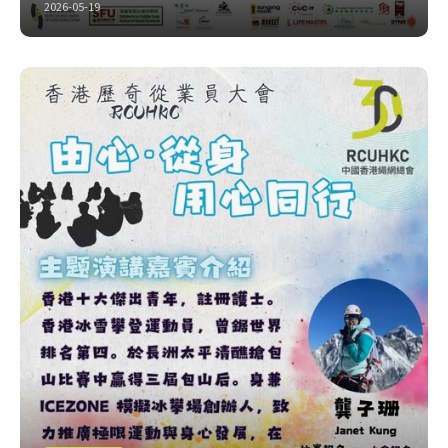
2026-05-19
出喇出喇，今年嘅專題工作坊有唔同嘅類型 大家可以密切留意
往後嘅介紹 比賽報名：
https://forms.gle/511J8NLwtLCYX2G36 大會報名：
https://forms.gle/dhZvfRee4zANM3B79