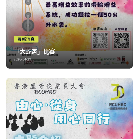
最新消息
「大蛇盃」比賽
2026-04-29
嚟緊大會，又點會少咗「大蛇盃」比賽！
今年又有新嘢
玩，大家一齊組隊參加啦
比賽報名：
https://forms.gle/511J8NLwtLCYX2G36 大會報名：
https://forms.gle/dhZvfRee4zANM3B79