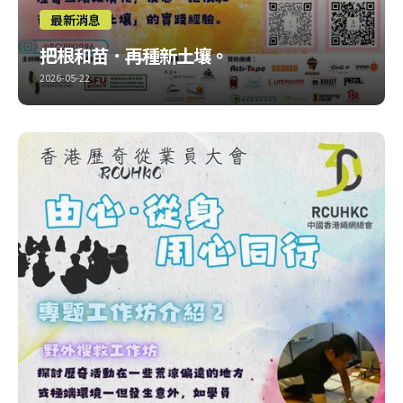
最新消息
把根和苗．再種新土壤。
2026-05-22
話咁快又介紹咗一半，呢個工作坊係同歷奇教育有關~ 介紹一
位好耐冇見嘅朋友，大家把握機會機會報名喇!!
比賽報
名：https://forms.gle/511J8NLwtLCYX2G36 大會報名：
https://forms.gle/dhZvfRee4zANM3B79