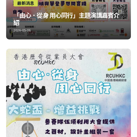
最新消息
「由心．從身 用心同行」主題演講嘉賓介
紹
2026-05-06
嚟一個合體，將兩位主講嘉賓嘅簡介放埋一齊等大家容易睇！
你哋報咗名未？未就用下面條link報名啦！
比賽報名：
https://forms.gle/511J8NLwtLCYX2G36 大會報名：
https://forms.gle/dhZvfRee4zANM3B79