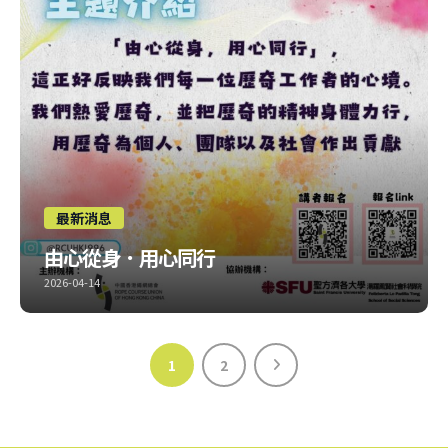
最新消息
由心從身．用心同行
2026-04-14
收到好多人問，今年主題究竟講乜？
等小編節錄下副主
席嘅說話，俾大家了解多啲~
報名：
https://forms.gle/dhZvfRee4zANM3B79
1
2