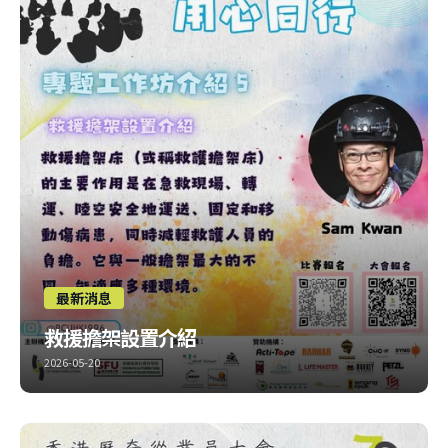
最新消息
救援擔架設置介紹
2026-05-20
陸續有嚟，呢個係專門少少嘅主題~ 有興趣嘅朋友，記住報名
呀！
比賽報名：https://forms.gle/511J8NLwtLCYX2G36
大會報名：https://forms.gle/dhZvfRee4zANM3B79