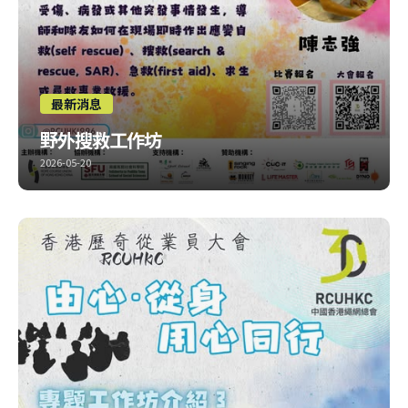
最新消息
野外搜救工作坊
2026-05-20
今年試下出密啲，每次介紹一個工作坊！ 今年有三個工作坊時
段，大家可以揀定當日報名
比賽報名：
https://forms.gle/511J8NLwtLCYX2G36 大會報名：
https://forms.gle/dhZvfRee4zANM3B79